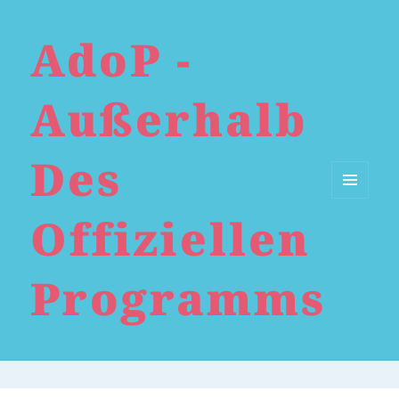
AdoP -
Außerhalb
Des
Menü
Offiziellen
und
Widgets
Programms