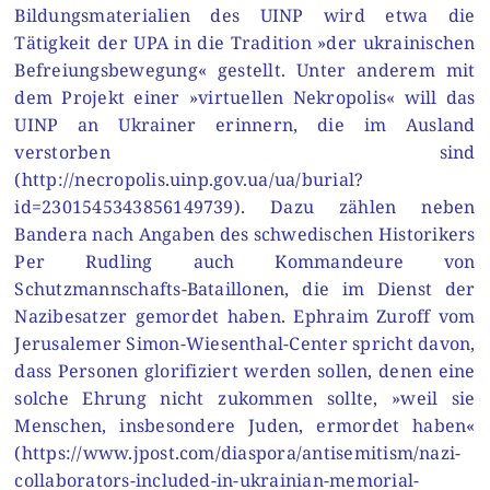
Bildungsmaterialien des UINP wird etwa die
Tätigkeit der UPA in die Tradition »der ukrainischen
Befreiungsbewegung« gestellt. Unter anderem mit
dem Projekt einer »virtuellen Nekropolis« will das
UINP an Ukrainer erinnern, die im Ausland
verstorben sind
(http://necropolis.uinp.gov.ua/ua/burial?
id=2301545343856149739). Dazu zählen neben
Bandera nach Angaben des schwedischen Historikers
Per Rudling auch Kommandeure von
Schutzmannschafts-Bataillonen, die im Dienst der
Nazibesatzer gemordet haben. Ephraim Zuroff vom
Jerusalemer Simon-Wiesenthal-Center spricht davon,
dass Personen glorifiziert werden sollen, denen eine
solche Ehrung nicht zukommen sollte, »weil sie
Menschen, insbesondere Juden, ermordet haben«
(https://www.jpost.com/diaspora/antisemitism/nazi-
collaborators-included-in-ukrainian-memorial-